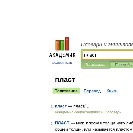
Словари и энциклоп
academic.ru
Толкования
Переводы
пласт
Толкование
Перевод
Книги
пласт
— пласт/ …
1
Морфемно-орфографический словарь
ПЛАСТ
— муж. плоская толща чего либо
2
общей толщи, или называется пластом 