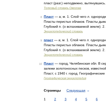
пласт (разг.) неподвижно, вытянувшись.
Толковый словарь Ожегова
Пласт
— а; м. 1. Слой чего л. однородн
8
Пласты перистых облаков. Пласты дыма,
Глубокий п. (о вспахиваемой земле). 
Энциклопедический словарь
пласт
— а; м. 1. Слой чего л. однородно
9
Пласты перистых облаков. Пласты дыма,
Глубокий п. (о вспахиваемой земле). 
Энциклопедический словарь
Пласт
— город, Челябинская обл. В се
10
залежи золотоносных песков, известной
Пласт; с 1940 г. город. Географически
Географическая энциклопедия
Страницы
Следующая
→
1
2
3
4
5
6