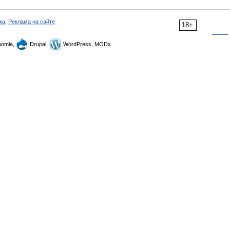
ка
,
Реклама на сайте
18+
omla,
Drupal,
WordPress, MODx.