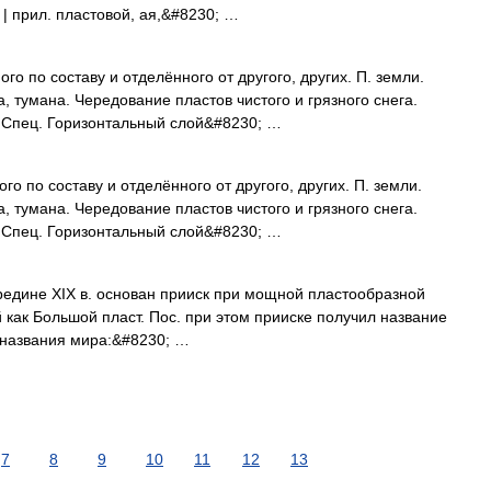
 | прил. пластовой, ая,&#8230; …
ого по составу и отделённого от другого, других. П. земли.
 тумана. Чередование пластов чистого и грязного снега.
2. Спец. Горизонтальный слой&#8230; …
го по составу и отделённого от другого, других. П. земли.
 тумана. Чередование пластов чистого и грязного снега.
2. Спец. Горизонтальный слой&#8230; …
редине XIX в. основан прииск при мощной пластообразной
 как Большой пласт. Пос. при этом прииске получил название
е названия мира:&#8230; …
7
8
9
10
11
12
13