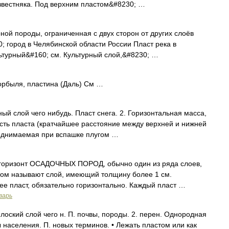
известняка. Под верхним пластом&#8230; …
ной породы, ограниченная с двух сторон от других слоёв
; город в Челябинской области России Пласт река в
ьтурный&#160; см. Культурный слой,&#8230; …
горбыля, пластина (Даль) См …
ый слой чего нибудь. Пласт снега. 2. Горизонтальная масса,
сть пласта (кратчайшее расстояние между верхней и нижней
поднимаемая при вспашке плугом …
 горизонт ОСАДОЧНЫХ ПОРОД, обычно один из ряда слоев,
том называют слой, имеющий толщину более 1 см.
е пласт, обязательно горизонтально. Каждый пласт …
варь
лоский слой чего н. П. почвы, породы. 2. перен. Однородная
ты населения. П. новых терминов. • Лежать пластом или как