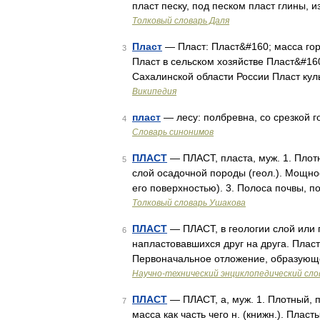
пласт песку, под песком пласт глины, 
Толковый словарь Даля
Пласт
— Пласт: Пласт&#160; масса гор
3
Пласт в сельском хозяйстве Пласт&#160
Сахалинской области России Пласт кул
Википедия
пласт
— лесу: полбревна, со срезкой 
4
Словарь синонимов
ПЛАСТ
— ПЛАСТ, пласта, муж. 1. Плотн
5
слой осадочной породы (геол.). Мощно
его поверхностью). 3. Полоса почвы, 
Толковый словарь Ушакова
ПЛАСТ
— ПЛАСТ, в геологии слой или
6
напластовавшихся друг на друга. Плас
Первоначальное отложение, образующе
Научно-технический энциклопедический сло
ПЛАСТ
— ПЛАСТ, а, муж. 1. Плотный, п
7
масса как часть чего н. (книжн.). Плас